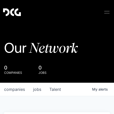
Network
Our
0
0
COMPANIES
JOBS
companies
jobs
Talent
My
alerts