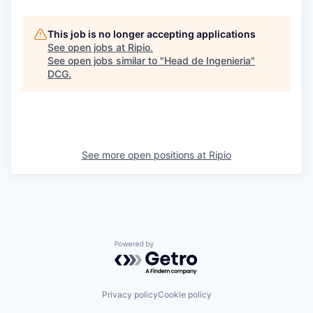
This job is no longer accepting applications
See open jobs at
Ripio
.
See open jobs similar to "
Head de Ingenieria
"
DCG
.
See more open positions at
Ripio
Powered by Getro.com
Privacy policy
Cookie policy