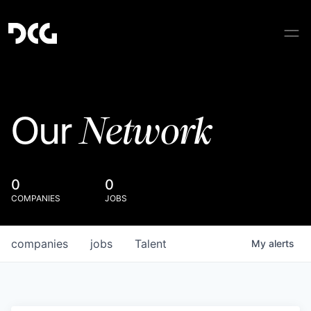
Network
Our
0
0
COMPANIES
JOBS
companies
jobs
Talent
My
alerts