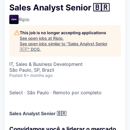
Sales Analyst Senior 🇧🇷
Ripio
This job is no longer accepting applications
See open jobs at
Ripio
.
See open jobs similar to "
Sales Analyst Senior
🇧🇷
"
DCG
.
IT, Sales & Business Development
São Paulo, SP, Brazil
Posted
6+ months ago
Select
·
São Paulo
·
Remoto por completo
Sales Analyst Senior 🇧🇷
Convidamos você a liderar o mercado