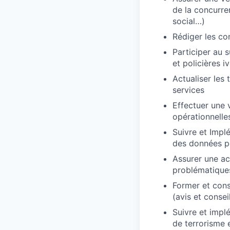
de la concurren
social…)
Rédiger les con
Participer au s
et policières i
Actualiser les
services
Effectuer une v
opérationnelle
Suivre et Implé
des données p
Assurer une act
problématique
Former et cons
(avis et consei
Suivre et impl
de terrorisme e