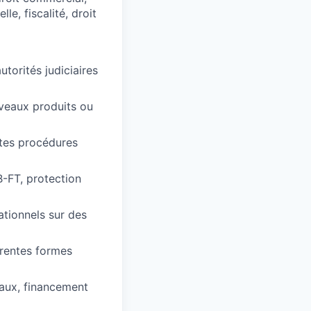
le, fiscalité, droit
utorités judiciaires
uveaux produits ou
entes procédures
B-FT, protection
ationnels sur des
érentes formes
taux, financement