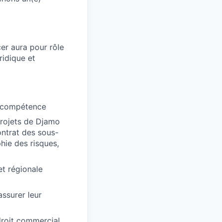
er aura pour rôle
ridique et
n compétence
/projets de Djamo
ontrat des sous-
hie des risques,
et régionale
assurer leur
droit commercial,