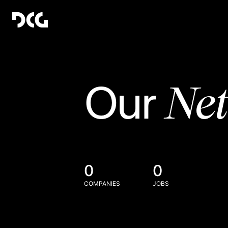
Ne
Our
0
0
COMPANIES
JOBS