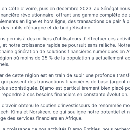
en Côte d’Ivoire, puis en décembre 2023, au Sénégal nous
financière révolutionnaire, offrant une gamme complète de 
ments en ligne et hors ligne, des transactions de pair à pa
 des outils d'épargne et de budgétisation.
ns permis à des milliers d'utilisateurs d'effectuer ces activi
 et notre croissance rapide se poursuit sans relâche. Notre 
ochaine génération de solutions financières numériques en A
égion où moins de 25 % de la population a actuellement ac
nels.
er de cette région est en train de subir une profonde trans
s qui passent des transactions financières de base (argent 
plus sophistiquée. Djamo est particulièrement bien placé po
 répondre à ces besoins financiers en constante évolution.
 d'avoir obtenu le soutien d'investisseurs de renommée m
ech, Kima et Norskeen, ce qui souligne notre potentiel et
ge des services financiers en Afrique.
a croissance de nos activités Djamo Entities, nous recher