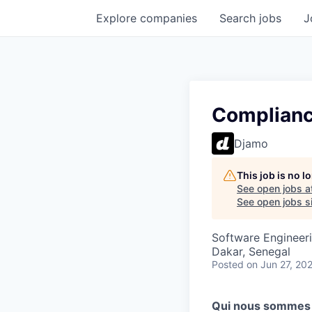
Explore
companies
Search
jobs
J
Complianc
Djamo
This job is no 
See open jobs a
See open jobs si
Software Engineeri
Dakar, Senegal
Posted
on Jun 27, 20
Qui nous sommes