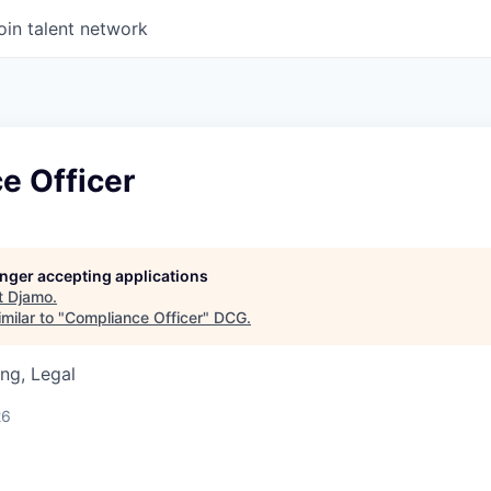
oin talent network
e Officer
longer accepting applications
t
Djamo
.
milar to "
Compliance Officer
"
DCG
.
ng, Legal
26