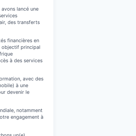
 avons lancé une
services
ir, des transferts
tés financières en
objectif principal
frique
cès à des services
formation, avec des
mobile) à une
ur devenir le
ondiale, notamment
 notre engagement à
chons un(e)