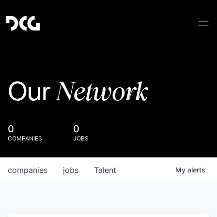
Network
Our
0
0
COMPANIES
JOBS
companies
jobs
Talent
My
alerts